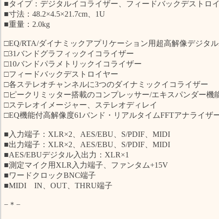
■タイプ：デジタルイコライザー、フィードバックデストロ
■寸法：48.2×4.5×21.7cm、1U
■重量：2.0kg
□EQ/RTA/ダイナミックアプリケーション用超高解像デジタル24
□31バンドグラフィックイコライザー
□10バンドパラメトリックイコライザー
□フィードバックデストロイヤー
□各ステレオチャンネルに3つのダイナミックイコライザー
□ピークリミッター搭載のコンプレッサー/エキスパンダー機
□ステレオイメージャー、ステレオディレイ
□EQ機能付高解像度61バンド・リアルタイムFFTアナライザ
■入力端子：XLR×2、AES/EBU、S/PDIF、MIDI
■出力端子：XLR×2、AES/EBU、S/PDIF、MIDI
■AES/EBUデジタル入出力：XLR×1
■測定マイク用XLR入力端子、ファンタム+15V
■ワードクロックBNC端子
■MIDI IN、OUT、THRU端子
−＊−