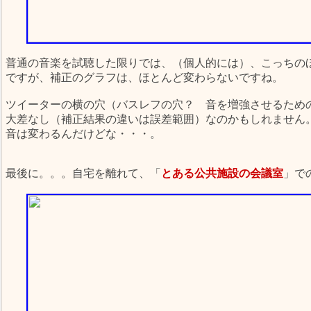
普通の音楽を試聴した限りでは、（個人的には）、こっちの
ですが、補正のグラフは、ほとんど変わらないですね。
ツイーターの横の穴（バスレフの穴？ 音を増強させるため
大差なし（補正結果の違いは誤差範囲）なのかもしれません
音は変わるんだけどな・・・。
最後に。。。自宅を離れて、「
とある公共施設の会議室
」で